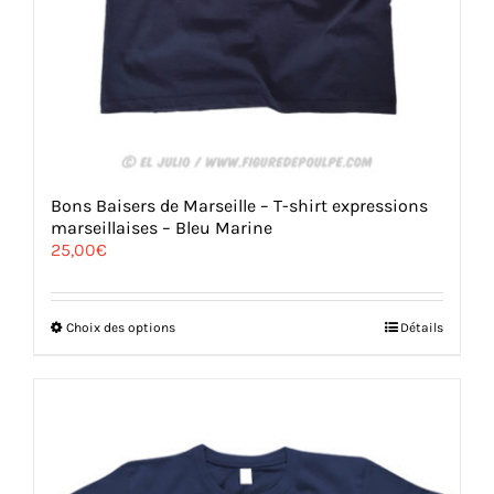
Bons Baisers de Marseille – T-shirt expressions
marseillaises – Bleu Marine
25,00
€
Ce
Choix des options
Détails
produit
a
plusieurs
variations.
Les
options
peuvent