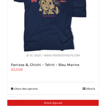
Panisse & Chichi – Tshirt – Bleu Marine
25,00
€
Ce
Choix des options
Détails
produit
a
plusieurs
Stock épuisé