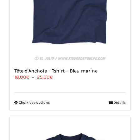
Tête d’Anchois – Tshirt – Bleu marine
Plage
18,00
€
–
25,00
€
de
prix :
18,00€
à
Ce
Choix des options
Détails
25,00€
produit
a
plusieurs
variations.
Les
options