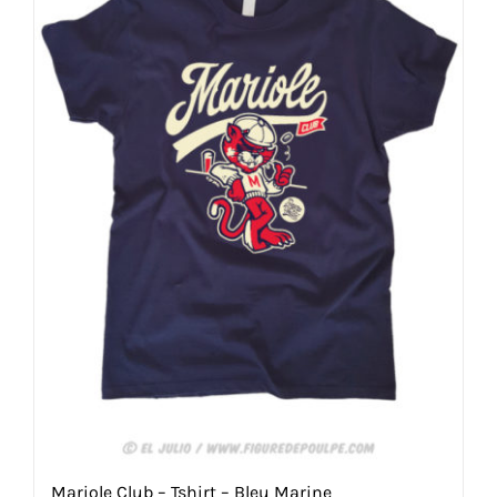
être
choisies
sur
la
page
du
produit
Mariole Club – Tshirt – Bleu Marine