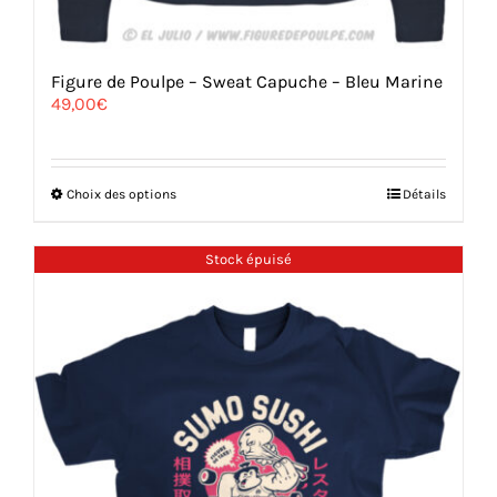
Figure de Poulpe – Sweat Capuche – Bleu Marine
49,00
€
Ce
Choix des options
Détails
produit
a
plusieurs
Stock épuisé
variations.
Les
options
peuvent
être
choisies
sur
la
page
du
produit