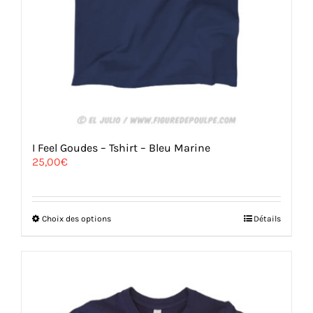
I Feel Goudes – Tshirt – Bleu Marine
25,00
€
Ce
Choix des options
Détails
produit
a
plusieurs
variations.
Les
options
peuvent