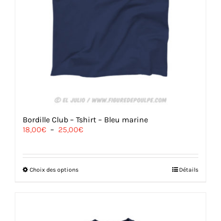
Bordille Club – Tshirt – Bleu marine
Plage
18,00
€
–
25,00
€
de
prix :
18,00€
à
Ce
Choix des options
Détails
25,00€
produit
a
plusieurs
variations.
Les