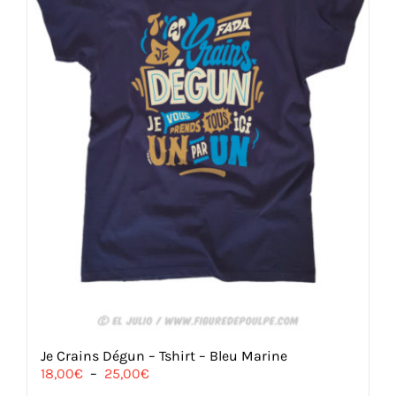
sur
la
page
du
produit
Je Crains Dégun – Tshirt – Bleu Marine
Plage
18,00
€
–
25,00
€
de