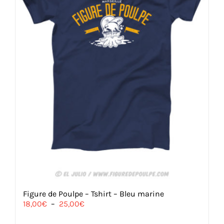
Figure de Poulpe – Tshirt – Bleu marine
Plage
18,00
€
–
25,00
€
de
prix :