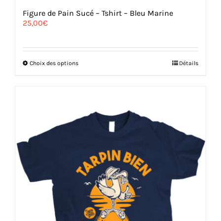
Figure de Pain Sucé – Tshirt – Bleu Marine
25,00
€
Ce
Choix des options
Détails
produit
a
plusieurs
variations.
Les
options
peuvent
être
choisies
sur
la
page
du
produit