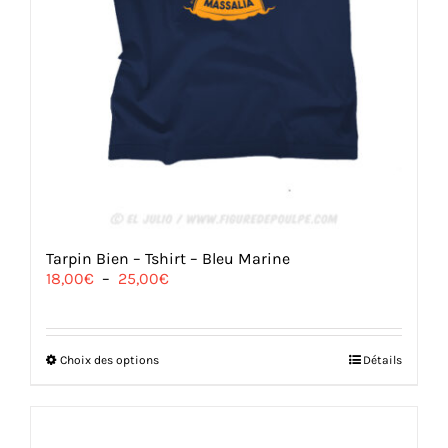
Tarpin Bien – Tshirt – Bleu Marine
Plage
18,00
€
–
25,00
€
de
prix :
18,00€
à
Ce
Choix des options
Détails
25,00€
produit
a
plusieurs
variations.