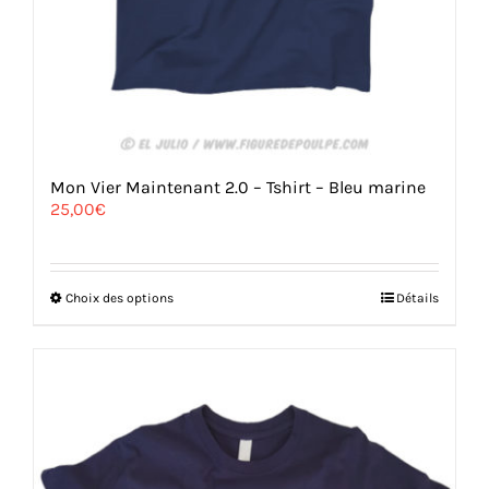
Mon Vier Maintenant 2.0 – Tshirt – Bleu marine
25,00
€
Ce
Choix des options
Détails
produit
a
plusieurs
variations.
Les
options
peuvent
être
choisies