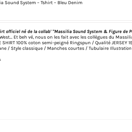
ia Sound System – Tshirt – Bleu Denim
€
rt officiel né de la collab' "
Massilia Sound System
& Figure de P
est... Et beh vé, nous on les fait avec les collègues du
Massil
E SHIRT 100% coton semi-peigné Ringspun / Qualité JERSEY 190
ane / Style classique / Manches courtes / Tubulaire
Illustration 
s