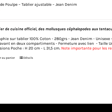
 de Poulpe – Tablier ajustable – Jean Denim
€
ier de cuisine officiel, des mollusques céphalopodes aux tentac
aphie sur tablier 100% Coton - 280grs - Jean Denim - Unisexe -
avant en deux compartiments - Fermeture avec lien - Taille U
ions Poche : H 20 cm - L 31,5 cm.
Note importante pour les r
r au panier
Détails