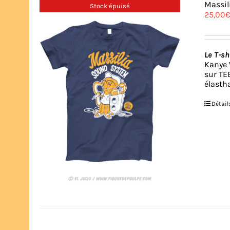
Massil
Stock épuisé
25,00
Le T-shi
Kanye W
sur TE
élasth
Détail