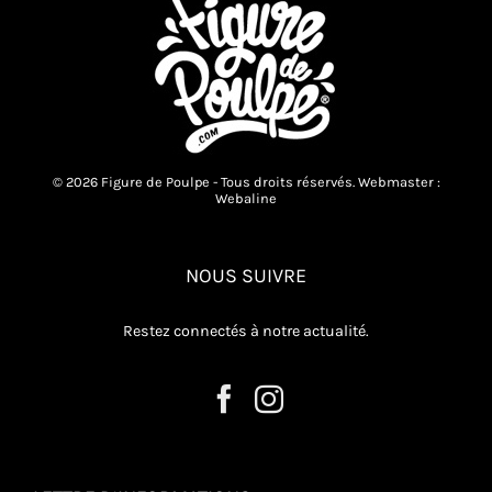
être
choisies
sur
la
page
du
produit
© 2026 Figure de Poulpe - Tous droits réservés. Webmaster :
Webaline
NOUS SUIVRE
Restez connectés à notre actualité.