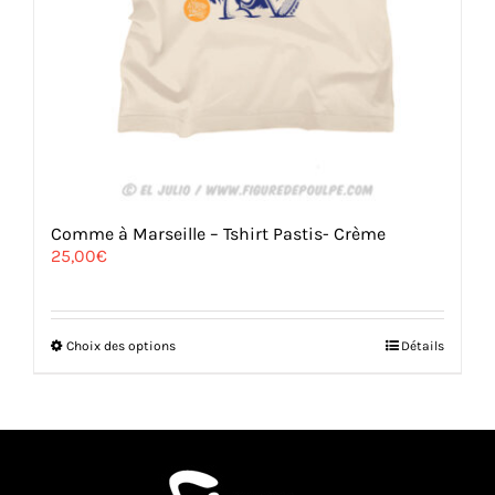
Comme à Marseille – Tshirt Pastis- Crème
25,00
€
Ce
Choix des options
Détails
produit
a
plusieurs
variations.
Les
options
peuvent