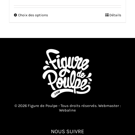
Ce
Choix des options
Détails
produit
a
plusieurs
variations.
Les
options
peuvent
être
choisies
sur
la
page
du
produit
© 2026 Figure de Poulpe - Tous droits réservés. Webmaster :
Webaline
NOUS SUIVRE