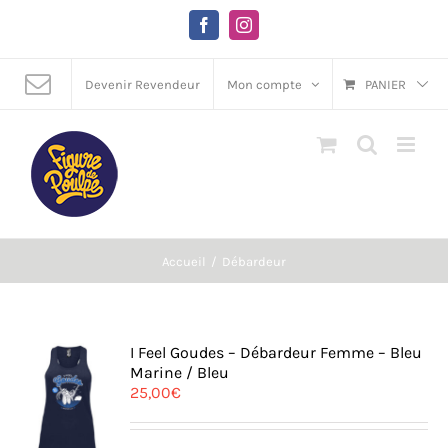
Passer
au
Facebook
Instagram
contenu
Devenir Revendeur
Mon compte
PANIER
Accueil
Débardeur
I Feel Goudes – Débardeur Femme – Bleu
Marine / Bleu
25,00
€