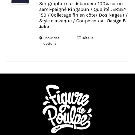
Sérigraphie sur débardeur 100% coton
semi-peigné Ringspun / Qualité JERSEY
150 / Colletage fin en côte/ Dos Nageur /
Style classique / Coupé cousu.
Design El
Julio
Ce
Choix des
Détails
produit
options
a
plusieurs
variations.
Les
options
peuvent
être
choisies
sur
la
page
du
produit