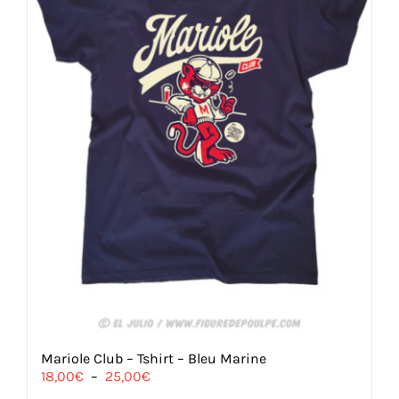
Mariole Club – Tshirt – Bleu Marine
Plage
18,00
€
–
25,00
€
de