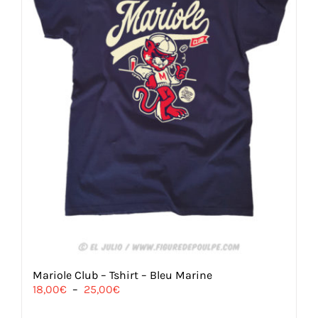
Mariole Club – Tshirt – Bleu Marine
Plage
18,00
€
–
25,00
€
de
prix :