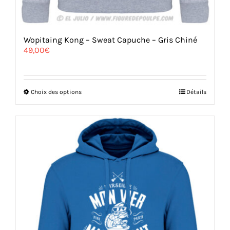
Wopitaing Kong – Sweat Capuche – Gris Chiné
49,00
€
Ce
Choix des options
Détails
produit
a
plusieurs
variations.
Les
options
peuvent
être
choisies
sur
la
page
du
produit