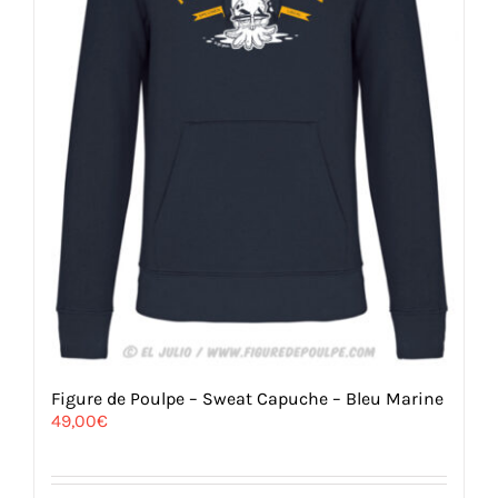
page
du
produit
Figure de Poulpe – Sweat Capuche – Bleu Marine
49,00
€