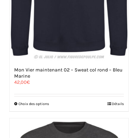
Mon Vier maintenant 02 – Sweat col rond – Bleu
Marine
42,00
€
Ce
Choix des options
Détails
produit
a
plusieurs
variations.
Les