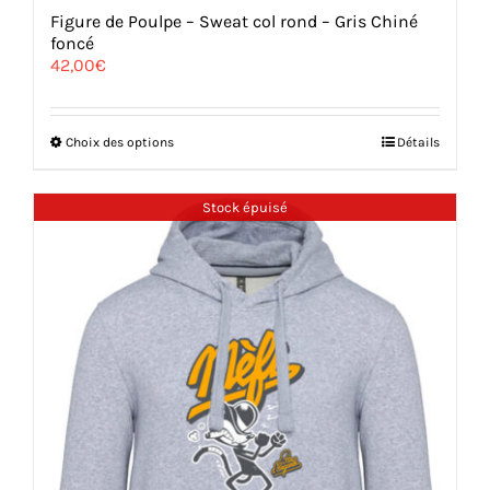
Figure de Poulpe – Sweat col rond – Gris Chiné
foncé
42,00
€
Ce
Choix des options
Détails
produit
a
plusieurs
Stock épuisé
variations.
Les
options
peuvent
être
choisies
sur
la
page
du
produit