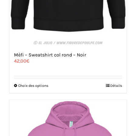
Mèfi – Sweatshirt col rond – Noir
42,00
€
Ce
Choix des options
Détails
produit
a
plusieurs
variations.
Les
options
peuvent
être