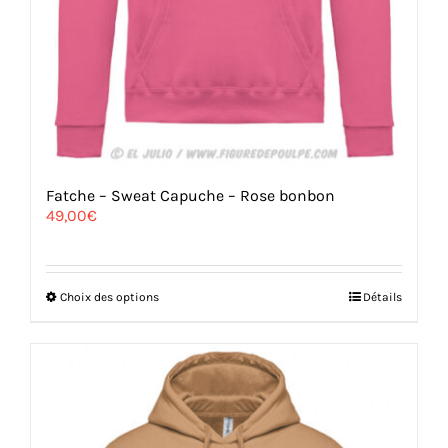
Fatche – Sweat Capuche – Rose bonbon
49,00
€
Ce
Choix des options
Détails
produit
a
plusieurs
variations.
Les
options
peuvent