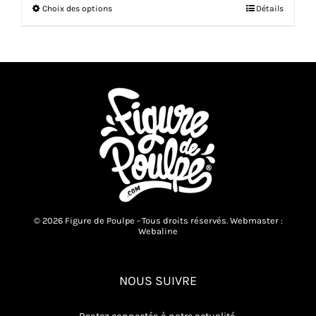
Ce
Choix des options
Détails
produit
a
plusieurs
variations.
Les
options
peuvent
être
choisies
sur
la
page
du
produit
© 2026 Figure de Poulpe - Tous droits réservés. Webmaster :
Webaline
NOUS SUIVRE