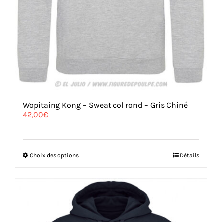
Wopitaing Kong – Sweat col rond – Gris Chiné
42,00
€
Ce
Choix des options
Détails
produit
a
plusieurs
variations.
Les
options
peuvent