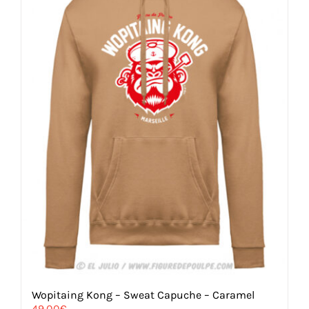
être
choisies
sur
la
page
du
produit
Wopitaing Kong – Sweat Capuche – Caramel
49,00
€