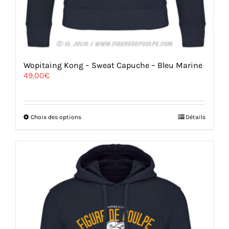
Wopitaing Kong – Sweat Capuche – Bleu Marine
49,00
€
Ce
Choix des options
Détails
produit
a
plusieurs
variations.
Les
options
peuvent
être
choisies
sur
la