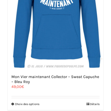
Mon Vier maintenant Collector – Sweat Capuche
– Bleu Roy
49,00
€
Ce
Choix des options
Détails
produit