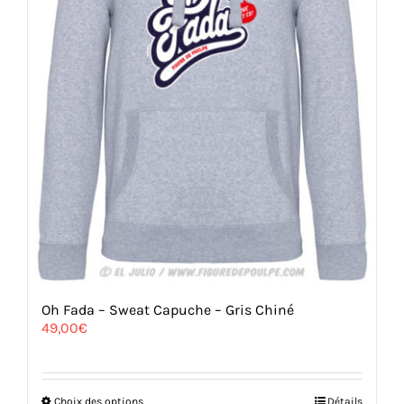
Oh Fada – Sweat Capuche – Gris Chiné
49,00
€
Ce
Choix des options
Détails