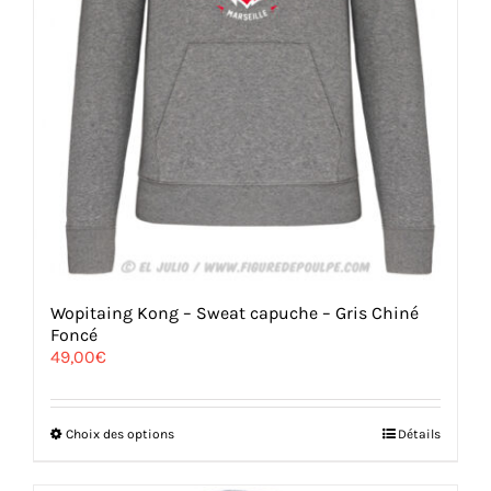
Wopitaing Kong – Sweat capuche – Gris Chiné
Foncé
49,00
€
Ce
Choix des options
Détails
produit
a