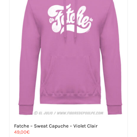
choisies
sur
la
page
du
produit
Fatche – Sweat Capuche – Violet Clair
49,00
€