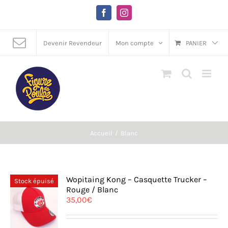
Passer
au
Facebook
Instagram
contenu
Devenir Revendeur
Mon compte
PANIER
Accueil
Blanc
Wopitaing Kong – Casquette Trucker –
Stock épuisé
Rouge / Blanc
35,00
€