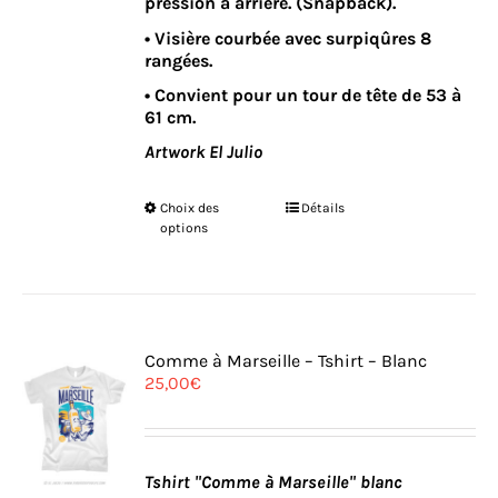
pression à arrière. (Snapback).
• Visière courbée avec surpiqûres 8
rangées.
• Convient pour un tour de tête de 53 à
61 cm.
Artwork El Julio
Ce
Choix des
Détails
produit
options
a
plusieurs
variations.
Les
options
peuvent
Comme à Marseille – Tshirt – Blanc
être
25,00
€
choisies
sur
la
page
du
Tshirt "Comme à Marseille" blanc