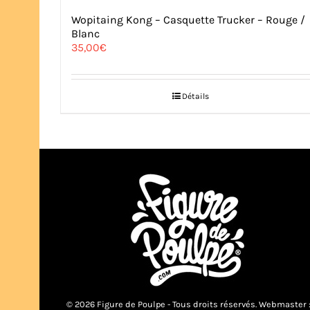
Wopitaing Kong – Casquette Trucker – Rouge /
Blanc
35,00
€
Détails
© 2026 Figure de Poulpe - Tous droits réservés. Webmaster 