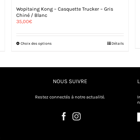
Wopitaing Kong – Casquette Trucker – Gris
Chiné / Blanc
35,00
€
Ce
Choix des options
Détails
produit
a
plusieurs
variations.
Les
options
NOUS SUIVRE
peuvent
être
choisies
Restez connectés à notre actualité.
I
sur
n
la
page
du
produit
: