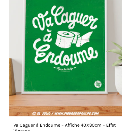
être
choisies
sur
la
page
du
produit
Va Caguer à Endoume – Affiche 40X30cm – Effet
Vintage