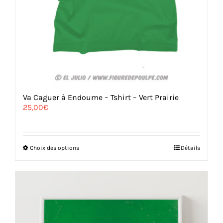
Va Caguer à Endoume – Tshirt – Vert Prairie
25,00
€
Ce
Choix des options
Détails
produit
a
plusieurs
variations.
Les
options
peuvent