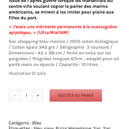
issue de l’après guerre lorsque les marseillais du
centre ville voulant copier le parler des marins
américains, se mirent à les imiter pour plaire aux
filles du port.
« J’avais une méchante permanente à la ouanezguène
apipoleyou.. » (Ultra Mia/IAM)
Sac shopping bleu marine / 100% coton biologique
/ Coton épais 340 grs / Sérigraphie 3 couleurs /
Dimensions : 42 x 38 cm / Point en croix sur les
poignées / Poignées longues 67cm : adapté pour un
porté main ou épaule / Capacité : 10 litres .
Illustration El Julio
AJOUTER AU PANIER
quantité
de
Pizza
Wanegaine
-
Catégorie :
Bleu
Sac
Étiquettes :
bleu navy
,
Pizza Wanegaine
,
Sac
,
Sac