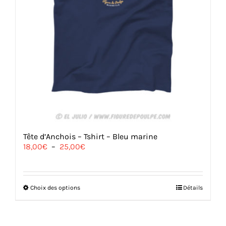
Tête d’Anchois – Tshirt – Bleu marine
Plage
18,00
€
–
25,00
€
de
prix :
18,00€
à
Ce
Choix des options
Détails
25,00€
produit
a
plusieurs
variations.