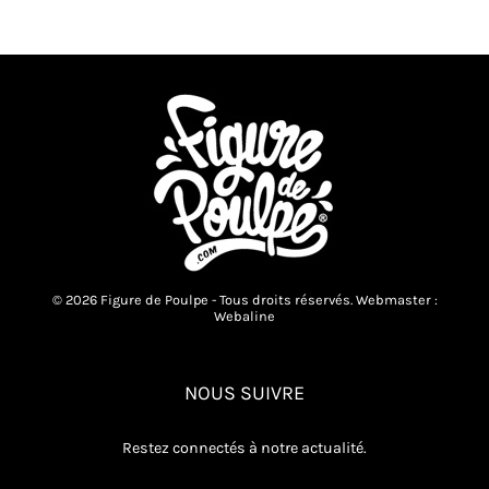
Les
options
peuvent
être
choisies
sur
la
page
du
produit
© 2026 Figure de Poulpe - Tous droits réservés. Webmaster :
Webaline
NOUS SUIVRE
Restez connectés à notre actualité.