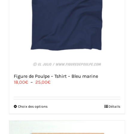
Figure de Poulpe – Tshirt – Bleu marine
Plage
18,00
€
–
25,00
€
de
prix :
18,00€
à
Ce
Choix des options
Détails
25,00€
produit
a
plusieurs
variations.