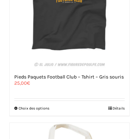
Pieds Paquets Football Club – Tshirt – Gris souris
25,00
€
Ce
Choix des options
Détails
produit
a
plusieurs
variations.
Les