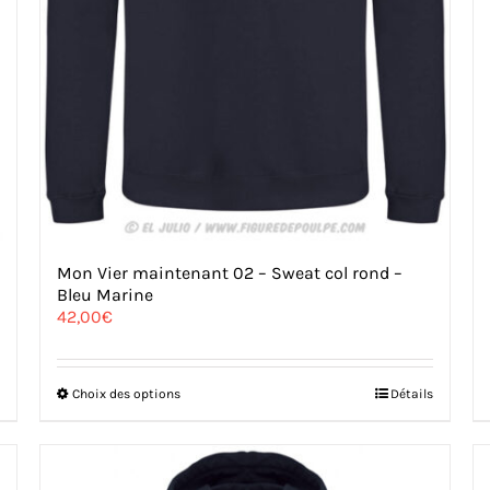
Mon Vier maintenant 02 – Sweat col rond –
Bleu Marine
42,00
€
Ce
Choix des options
Détails
produit
a
plusieurs
variations.