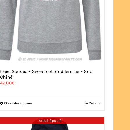
I Feel Goudes – Sweat col rond femme – Gris
Chiné
42,00
€
Ce
Choix des options
Détails
produit
a
plusieurs
Stock épuisé
variations.