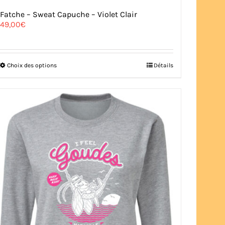
Fatche – Sweat Capuche – Violet Clair
49,00
€
Ce
Choix des options
Détails
produit
a
plusieurs
variations.
Les
options
peuvent
être
choisies
sur
la
page
du
produit