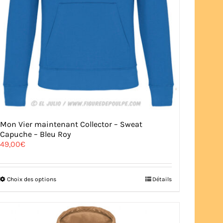
Mon Vier maintenant Collector – Sweat
Capuche – Bleu Roy
49,00
€
Ce
Choix des options
Détails
produit
a
plusieurs
variations.