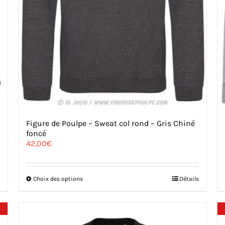
Figure de Poulpe – Sweat col rond – Gris Chiné
foncé
42,00
€
Ce
Choix des options
Détails
produit
a
plusieurs
variations.