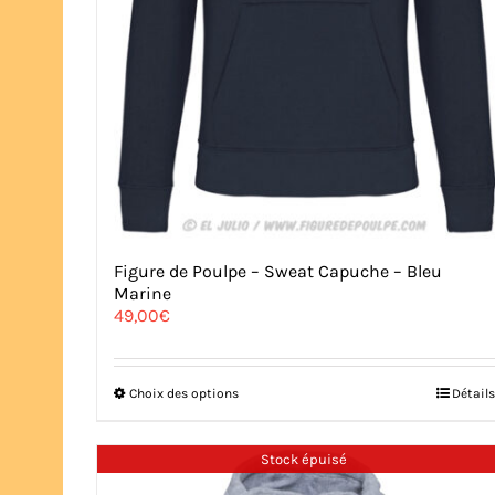
Figure de Poulpe – Sweat Capuche – Bleu
Marine
49,00
€
Ce
Choix des options
Détails
produit
a
plusieurs
Stock épuisé
variations.