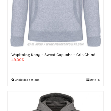
Wopitaing Kong – Sweat Capuche – Gris Chiné
49,00
€
Ce
Choix des options
Détails
produit
a
plusieurs
variations.
Les
options