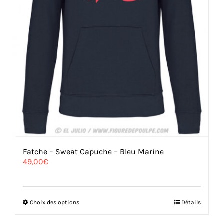
Fatche – Sweat Capuche – Bleu Marine
49,00
€
Ce
Choix des options
Détails
produit
a