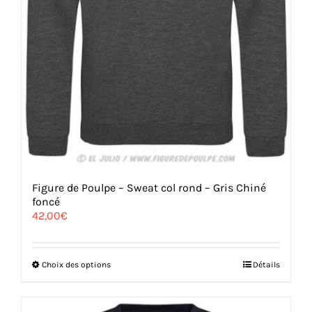
Figure de Poulpe – Sweat col rond – Gris Chiné
foncé
42,00
€
Ce
Choix des options
Détails
produit
a
plusieurs