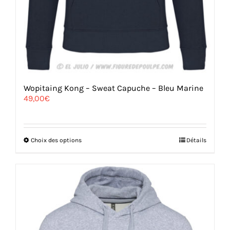
Wopitaing Kong – Sweat Capuche – Bleu Marine
49,00
€
Ce
Choix des options
Détails
produit
a
plusieurs
variations.
Les
options
peuvent
être
choisies