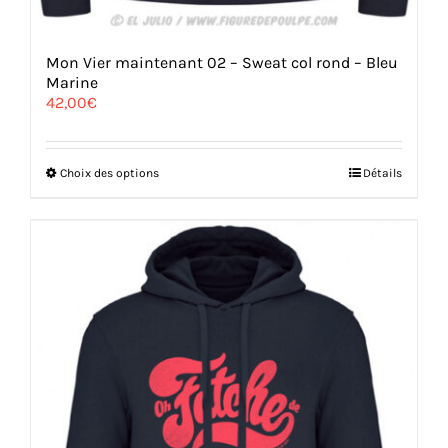
Mon Vier maintenant 02 – Sweat col rond – Bleu
Marine
42,00
€
Ce
Choix des options
Détails
produit
a
plusieurs
variations.
Les
options
peuvent
être
choisies
sur
la
page
du
produit