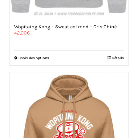
Wopitaing Kong – Sweat col rond – Gris Chiné
42,00
€
Ce
Choix des options
Détails
produit
a
plusieurs
variations.
Les
options
peuvent
être
choisies
sur
la
page
du