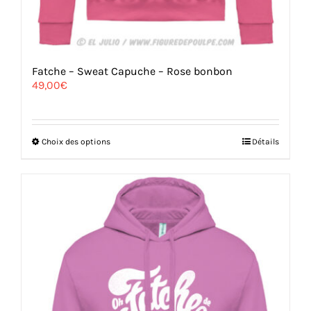
Fatche – Sweat Capuche – Rose bonbon
49,00
€
Ce
Choix des options
Détails
produit
a
plusieurs
variations.
Les
options
peuvent
être
choisies
sur
la
page