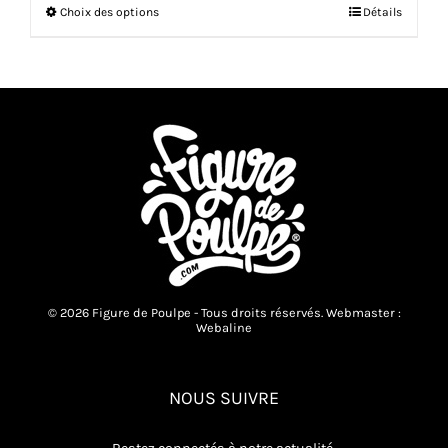
Ce
Choix des options
Détails
produit
a
plusieurs
variations.
Les
options
peuvent
être
choisies
sur
la
page
du
produit
© 2026 Figure de Poulpe - Tous droits réservés. Webmaster :
Webaline
NOUS SUIVRE