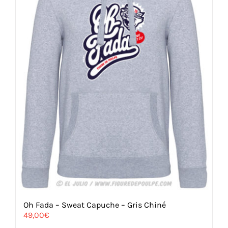
sur
la
page
du
produit
Oh Fada – Sweat Capuche – Gris Chiné
49,00
€