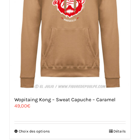
produit
Wopitaing Kong – Sweat Capuche – Caramel
49,00
€
Ce
Choix des options
Détails
produit