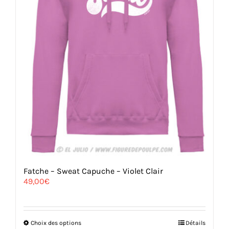
du
produit
Fatche – Sweat Capuche – Violet Clair
49,00
€
Ce
Choix des options
Détails