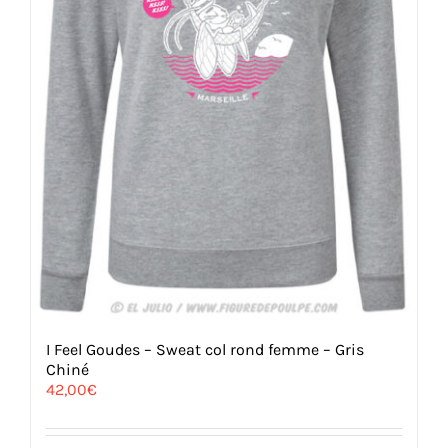
du
produit
I Feel Goudes – Sweat col rond femme – Gris
Chiné
42,00
€