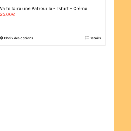
Va te faire une Patrouille – Tshirt – Crème
25,00
€
Ce
Choix des options
Détails
produit
a
plusieurs
variations.
Les
options
peuvent
être
choisies
sur
la
page
du
produit