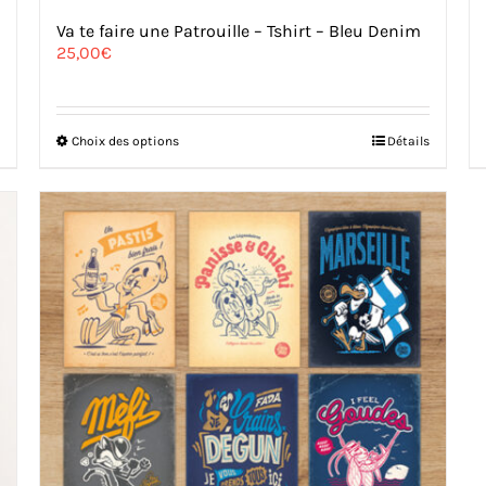
Va te faire une Patrouille – Tshirt – Bleu Denim
25,00
€
Ce
Choix des options
Détails
produit
a
plusieurs
variations.
Les
options
peuvent
être
choisies
sur
la
page
du
produit