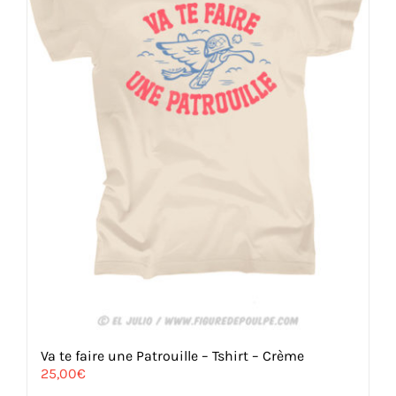
sur
la
page
du
produit
Va te faire une Patrouille – Tshirt – Crème
25,00
€