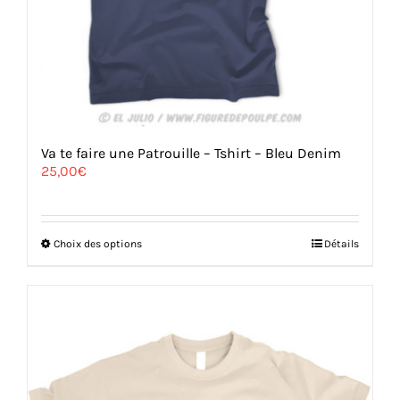
Va te faire une Patrouille – Tshirt – Bleu Denim
25,00
€
Ce
Choix des options
Détails
produit
a
plusieurs
variations.
Les
options
peuvent
être
choisies